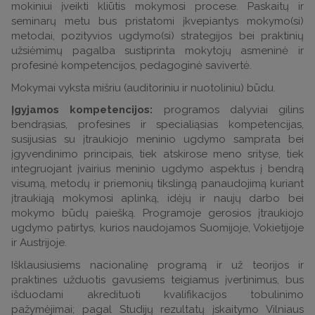
mokiniui įveikti kliūtis mokymosi procese. Paskaitų ir
seminarų metu bus pristatomi įkvepiantys mokymo(si)
metodai, pozityvios ugdymo(si) strategijos bei praktinių
užsiėmimų pagalba sustiprinta mokytojų asmeninė ir
profesinė kompetencijos, pedagoginė savivertė.
Mokymai vyksta mišriu (auditoriniu ir nuotoliniu) būdu.
Įgyjamos kompetencijos:
programos dalyviai gilins
bendrąsias, profesines ir specialiąsias kompetencijas,
susijusias su įtraukiojo meninio ugdymo samprata bei
įgyvendinimo principais, tiek atskirose meno srityse, tiek
integruojant įvairius meninio ugdymo aspektus į bendrą
visumą, metodų ir priemonių tikslingą panaudojimą kuriant
įtraukiąją mokymosi aplinką, idėjų ir naujų darbo bei
mokymo būdų paiešką. Programoje gerosios įtraukiojo
ugdymo patirtys, kurios naudojamos Suomijoje, Vokietijoje
ir Austrijoje.
Išklausiusiems nacionalinę programą ir už teorijos ir
praktines užduotis gavusiems teigiamus įvertinimus, bus
išduodami akredituoti kvalifikacijos tobulinimo
pažymėjimai; pagal Studijų rezultatų įskaitymo Vilniaus