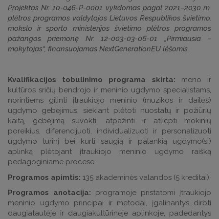
Projektas Nr. 10-046-P-0001 vykdomas pagal 2021–2030 m.
plėtros programos valdytojos Lietuvos Respublikos švietimo,
mokslo ir sporto ministerijos švietimo plėtros programos
pažangos priemonę Nr. 12-003-03-06-01 „Pirmiausia –
mokytojas“, finansuojamas NextGenerationEU lėšomis.
Kvalifikacijos tobulinimo programa skirta:
meno ir
kultūros sričių bendrojo ir meninio ugdymo specialistams,
norintiems gilinti įtraukiojo meninio (muzikos ir dailės)
ugdymo gebėjimus, siekiant plėtoti nuostatų ir požiūrių
kaitą, gebėjimą suvokti, atpažinti ir atliepti mokinių
poreikius, diferencijuoti, individualizuoti ir personalizuoti
ugdymo turinį bei kurti saugią ir palankią ugdymo(si)
aplinką plėtojant įtraukiojo meninio ugdymo raišką
pedagoginiame procese.
Programos apimtis:
135 akademinės valandos (5 kreditai).
Programos anotacija:
programoje pristatomi įtraukiojo
meninio ugdymo principai ir metodai, įgalinantys dirbti
daugiatautėje ir daugiakultūrinėje aplinkoje, padedantys