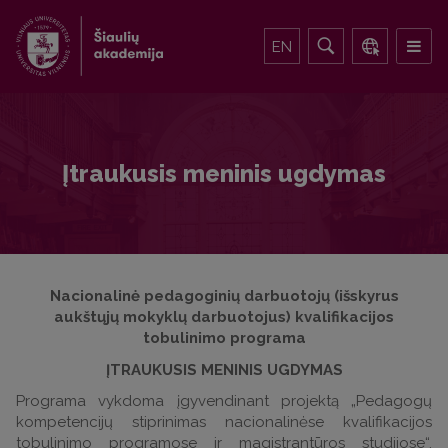
EN
Įtraukusis meninis ugdymas
Nacionalinė pedagoginių darbuotojų (išskyrus
aukštųjų mokyklų darbuotojus) kvalifikacijos
tobulinimo programa
Į
TRAUKUSIS MENINIS UGDYMAS
Programa vykdoma įgyvendinant projektą „Pedagogų
kompetencijų stiprinimas nacionalinėse kvalifikacijos
tobulinimo programose ir magistrantūros studijose“.