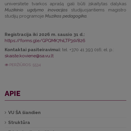
universitete tvarkos aprašą gali būti įskaitytas dalykas
Muzikinio ugdymo inovacijos
studijuojantiems magistro
studijų programoje
Muzikos pedagogika.
Registracija iki 2026 m. sausio 31 d.:
https://forms.gle/GPQMK7hiLTP3sV826
Kontaktai pasiteiravimui:
tel. +370 41 393 016; el. p.:
PERŽIŪROS: 5534
APIE
VU ŠA šiandien
Struktūra