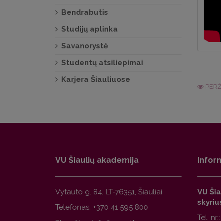
Bendrabutis
Studijų aplinka
Savanorystė
Studentų atsiliepimai
Karjera Šiauliuose
PERŽ
VU Šiaulių akademija
Infor
Vytauto g. 84, LT-76351, Šiauliai
VU Šia
skyriu
Telefonas:
+370 41 595 800
Tel. nr.