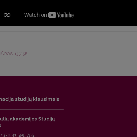
IŪROS: 135258
macija studijų klausimais
ulių akademijos Studijų
s
:
+370 41 595 755