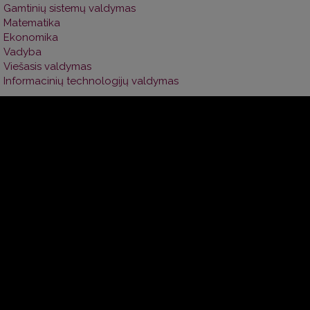
Gamtinių sistemų valdymas
Matematika
Ekonomika
Vadyba
Viešasis valdymas
Informacinių technologijų valdymas