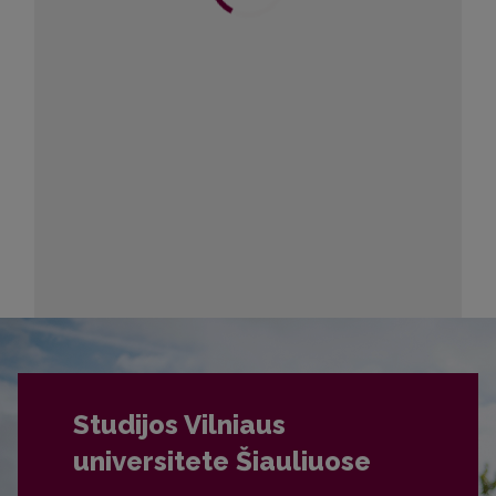
24
25
26
27
28
29
30
31
1
2
3
4
5
6
Artimiausi renginiai
Šį mėnesį nėra jokio renginio
VISI RENGINIAI
Studijos Vilniaus
universitete Šiauliuose