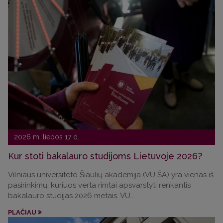
2026 m. liepos 17 d.
Kur stoti bakalauro studijoms Lietuvoje 2026?
Vilniaus universiteto Šiaulių akademija (VU ŠA) yra vienas iš
pasirinkimų, kuriuos verta rimtai apsvarstyti renkantis
bakalauro studijas 2026 metais. VU...
PLAČIAU