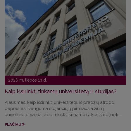
2026 m. liepos 13 d.
Kaip išsirinkti tinkamą universitetą ir studijas?
Klausimas, kaip išsirinkti universitetą, iš pradžių atrodo
paprastas. Dauguma stojančiųjų pirmiausia žiūri į
universiteto vardą arba miestą, kuriame reikės studijuoti...
PLAČIAU