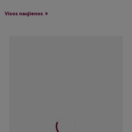
Visos naujienos
Renginių kalendorius
Rugpjūtis
2026
Pr
A
T
K
P
Š
S
27
28
29
30
31
1
2
3
4
5
6
7
8
9
10
11
12
13
14
15
16
17
18
19
20
21
22
23