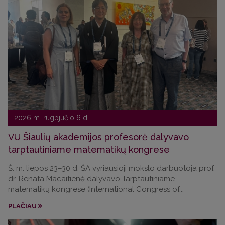
2026 m. rugpjūčio 6 d.
VU Šiaulių akademijos profesorė dalyvavo
tarptautiniame matematikų kongrese
Š. m. liepos 23–30 d. ŠA vyriausioji mokslo darbuotoja prof.
dr. Renata Macaitienė dalyvavo Tarptautiniame
matematikų kongrese (International Congress of...
PLAČIAU