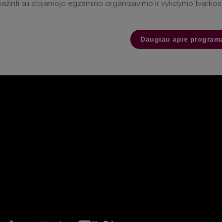
pažinti su stojamojo egzamino organizavimo ir vykdymo tvarkos
Daugiau apie program