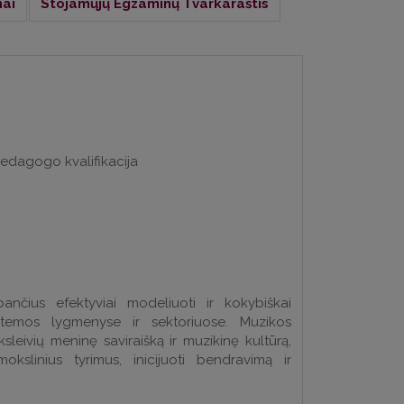
mai
Stojamųjų Egzaminų Tvarkaraštis
dagogo kvalifikacija
nčius efektyviai modeliuoti ir kokybiškai
stemos lygmenyse ir sektoriuose. Muzikos
leivių meninę saviraišką ir muzikinę kultūrą,
okslinius tyrimus, inicijuoti bendravimą ir