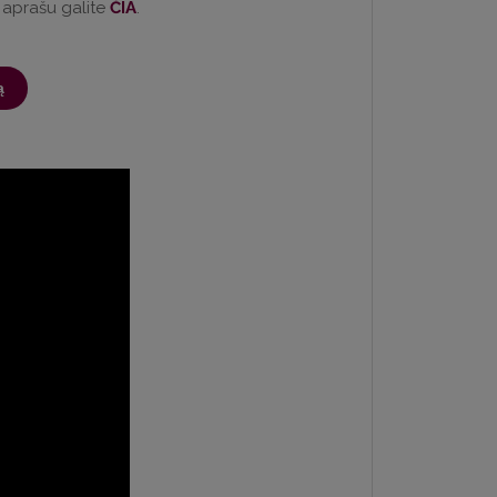
 aprašu galite
ČIA
.
ą