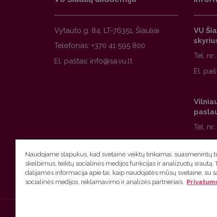
Vytauto g. 84, LT-76351, Šiauliai
VU Šia
skyriu
Telefonas:
+370 41 595 800
Tel. nr.
El. paštas:
El. paš
Vilnia
paslau
Tel. nr.
El. paš
Naudojame slapukus, kad svetainė veiktų tinkamai, suasmenintų tu
skelbimus, teiktų socialinės medijos funkcijas ir analizuotų srautą. 
dalijamės informacija apie tai, kaip naudojatės mūsų svetaine, su 
socialinės medijos, reklamavimo ir analizės partneriais.
Privatumo