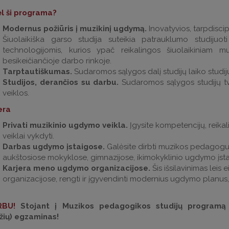
l ši programa?
Modernus požiūris į muzikinį ugdymą.
Inovatyvios, tarpdiscipl
Šiuolaikiška garso studija suteikia patrauklumo studijuot
technologijomis, kurios ypač reikalingos šiuolaikiniam mu
besikeičiančioje darbo rinkoje.
Tarptautiškumas.
Sudaromos sąlygos dalį studijų laiko studiju
Studijos, derančios su darbu.
Sudaromos sąlygos studijų tva
veiklos.
era
Privati muzikinio ugdymo veikla.
Įgysite kompetencijų, reika
veiklai vykdyti.
Darbas ugdymo įstaigose.
Galėsite dirbti muzikos pedagog
aukštosiose mokyklose, gimnazijose, ikimokyklinio ugdymo įst
Karjera meno ugdymo organizacijose.
Šis išsilavinimas leis 
organizacijose, rengti ir įgyvendinti modernius ugdymo planus
RBU
!
Stojant į Muzikos pedagogikos studijų programą 
žių) egzaminas!