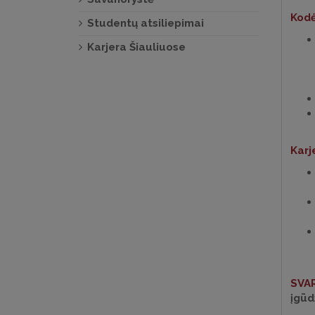
Kodė
Studentų atsiliepimai
Karjera Šiauliuose
Karj
SVA
įgūd