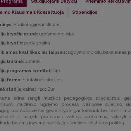
 Programą
Studijuojami Dalykai
Priėmimo Reikalavi
mimo Klausimais Konsultuoja
Stipendijos
linys:
Edukologijos institutas
ijų krypčių grupė:
ugdymo mokslai
ijų kryptis:
pedagogika
ikiamas kvalifikacinis laipsnis:
ugdymo mokslų bakalauras, pe
ijų trukmė:
4 metai
ijų programos kreditai:
240
ijų forma:
nuolatinės studijos
nė studijų kaina:
4201 Eur
rama skirta rengti muzikos pedagogikos specialistus, geba
nizuoti muzikinio ugdymo procesą įvairiuose švietimo si
gogikos absolventai geba kryptingai formuoti bei lavinti moks
tifikuoti ir spręsti profesinės veiklos problemas, vykdyti m
adarbiavimą įgyvendinant šalies švietimo ir kultūros politiką.