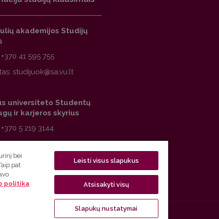
ulių akademijos Studijų
s
:
+370 41 595 755
tas:
us universiteto Studentų
gų ir karjeros skyrius
:
+370 5 219 3144
tas:
rinį bei
Leisti visus slapukus
Taip pat
savo
 politika
Atsisakyti visų
Slapukų nustatymai