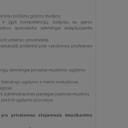
ininiu požiūriu grįstos studijos.
i ir įgyti kompetencijų, susijusių su garso
zikos specialistui sėkmingai adaptuojantis
oti užsienio universitete.
rkaraštį priderinti prie vykdomos profesinės
lingų sėkmingai privačiai muzikinio ugdymo
u bendrojo ugdymo ir meno mokyklose,
aigose.
eiti administracines pareigas įvairiose muzikos
, plėtoti ugdymo procesus.
yra privalomas stojamasis (muzikavimo