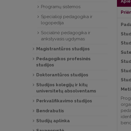
Apie
Programų sistemos
Priė
Specialioji pedagogika ir
logopedija
Pada
Socialinė pedagogika ir
Stud
ankstyvasis ugdymas
Stud
Magistrantūros studijos
Sute
Pedagogikos profesinės
Stud
studijos
Stud
Doktorantūros studijos
Stud
Studijos kolegijų ir kitų
Meti
universitetų absolventams
Prog
Perkvalifikavimo studijos
orga
peda
Bendrabutis
iden
Studijų aplinka
bendr
Savanorystė