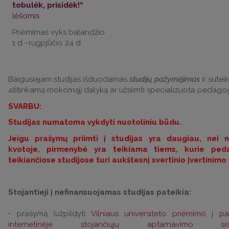
tobulėk, prisidėk!“
lėšomis
Priėmimas vyks balandžio
1 d.–rugpjūčio 24 d.
Baigusiajam studijas išduodamas
studijų pažymėjimas
ir sutei
atitinkamą mokomąjį dalyką ar užsiimti specializuota pedagog
SVARBU:
Studijas numatoma vykdyti nuotoliniu būdu.
Jeigu prašymų priimti į studijas yra daugiau, nei
kvotoje, pirmenybė yra teikiama tiems, kurie peda
teikiančiose studijose turi aukštesnį svertinio įvertinimo 
Stojantieji į nefinansuojamas studijas pateikia:
• prašymą (užpildyti
Vilniaus universiteto priėmimo į pa
internetinėje stojančiųjų aptarnavimo si