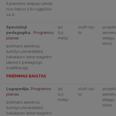
II priėmimo etapas vyksta
nuo liepos 3 iki rugpjūčio
24 d.
Specialioji
90
2026-09-
projekt
pedagogika.
Programos
(1,5
01
asmenų
planas
metų)
įstaigų
lėšos
(priimami asmenys,
turintys universitetinį
bakalauro arba magistro
laipsnį ir pedagogo
kvalifikaciją)
PRIĖMIMAS BAIGTAS
Logopedija.
Programos
90
2026-09-
projekt
planas
(1,5
01
asmenų
metų)
įstaigų
(priimami asmenys,
lėšos
turintys universitetinį
bakalauro arba magistro