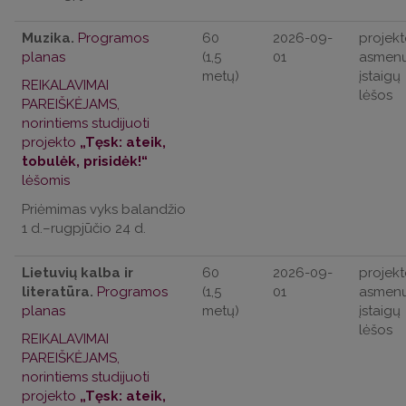
Muzika.
Programos
60
2026-09-
projekt
planas
(1,5
01
asmenų
metų)
įstaigų
REIKALAVIMAI
lėšos
PAREIŠKĖJAMS,
norintiems studijuoti
projekto
„Tęsk: ateik,
tobulėk, prisidėk!“
lėšomis
Priėmimas vyks balandžio
1 d.–rugpjūčio 24 d.
Lietuvių kalba ir
60
2026-09-
projekt
literatūra.
Programos
(1,5
01
asmenų
planas
metų)
įstaigų
lėšos
REIKALAVIMAI
PAREIŠKĖJAMS,
norintiems studijuoti
projekto
„Tęsk: ateik,