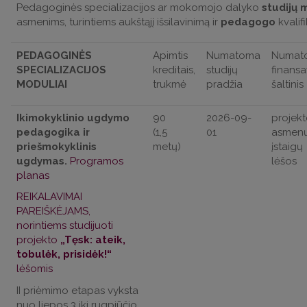
Pedagoginės specializacijos ar mokomojo dalyko
studijų 
asmenims, turintiems aukštąjį išsilavinimą ir
pedagogo
kvalifi
PEDAGOGINĖS
Apimtis
Numatoma
Numat
SPECIALIZACIJOS
kreditais,
studijų
finans
MODULIAI
trukmė
pradžia
šaltinis
Ikimokyklinio ugdymo
90
2026-09-
projekt
pedagogika ir
(1,5
01
asmenų
priešmokyklinis
metų)
įstaigų
ugdymas.
Programos
lėšos
planas
REIKALAVIMAI
PAREIŠKĖJAMS,
norintiems studijuoti
projekto
„Tęsk: ateik,
tobulėk, prisidėk!“
lėšomis
II priėmimo etapas vyksta
nuo liepos 3 iki rugpjūčio