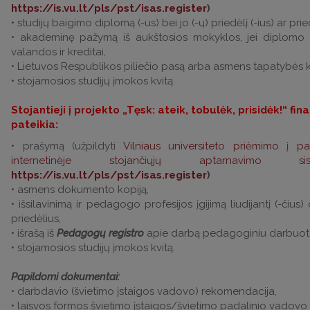
https://is.vu.lt/pls/pst/isas.register
)
• studijų baigimo diplomą (-us) bei jo (-ų) priedėlį (-ius) ar prie
• akademinę pažymą iš aukštosios mokyklos, jei diplomo p
valandos ir kreditai,
• Lietuvos Respublikos piliečio pasą arba asmens tapatybės k
• stojamosios studijų įmokos kvitą.
Stojantieji į projekto „Tęsk: ateik, tobulėk, prisidėk!“ f
pateikia:
• prašymą (užpildyti
Vilniaus universiteto priėmimo į pa
internetinėje stojančiųjų aptarnavimo si
https://is.vu.lt/pls/pst/isas.register
)
• asmens dokumento kopiją,
• išsilavinimą ir pedagogo profesijos įgijimą liudijantį (-čius)
priedėlius,
• išrašą iš
Pedagogų registro
apie darbą pedagoginiu darbuot
• stojamosios studijų įmokos kvitą.
Papildomi dokumentai:
• darbdavio (švietimo įstaigos vadovo) rekomendacija,
• laisvos formos švietimo įstaigos/švietimo padalinio vadovo 