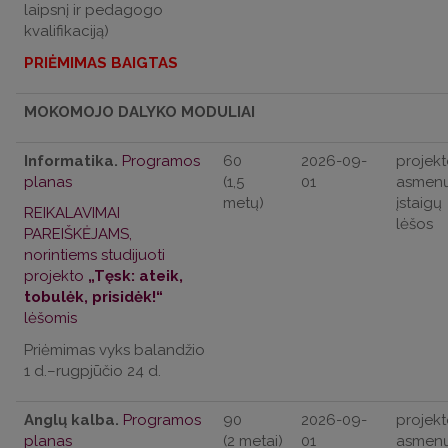
laipsnį ir pedagogo
kvalifikaciją)
PRIĖMIMAS BAIGTAS
MOKOMOJO DALYKO MODULIAI
Informatika.
Programos
60
2026-09-
projekt
planas
(1,5
01
asmenų
metų)
įstaigų
REIKALAVIMAI
lėšos
PAREIŠKĖJAMS,
norintiems studijuoti
projekto
„Tęsk: ateik,
tobulėk, prisidėk!“
lėšomis
Priėmimas vyks balandžio
1 d.–rugpjūčio 24 d.
Anglų kalba.
Programos
90
2026-09-
projekt
planas
(2 metai)
01
asmenų