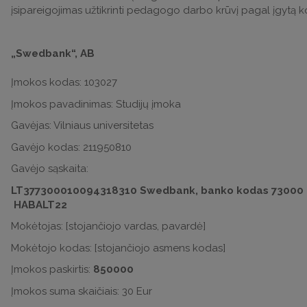
įsipareigojimas užtikrinti pedagogo darbo krūvį pagal įgytą 
„Swedbank“, AB
Įmokos kodas: 103027
Įmokos pavadinimas: Studijų įmoka
Gavėjas: Vilniaus universitetas
Gavėjo kodas: 211950810
Gavėjo sąskaita:
LT377300010094318310 Swedbank, banko kodas 73000
HABALT22
Mokėtojas: [stojančiojo vardas, pavardė]
Mokėtojo kodas: [stojančiojo asmens kodas]
Įmokos paskirtis:
850000
Įmokos suma skaičiais: 30 Eur