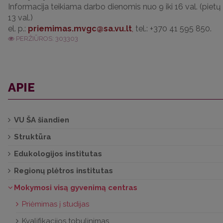
Informacija teikiama darbo dienomis nuo 9 iki 16 val. (pietų 
13 val.)
el. p.:
,
tel.: +370 41 595 850.
PERŽIŪROS: 303303
APIE
VU ŠA šiandien
Struktūra
Edukologijos institutas
Regionų plėtros institutas
Mokymosi visą gyvenimą centras
Priėmimas į studijas
Kvalifikacijos tobulinimas