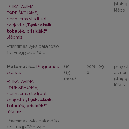
įstaigų
REIKALAVIMAI
lėšos
PAREIŠKĖJAMS,
norintiems studijuoti
projekto
„Tęsk: ateik,
tobulėk, prisidėk!“
lėšomis
Priėmimas vyks balandžio
1 d.–rugpjūčio 24 d.
Matematika.
Programos
60
2026-09-
projekt
planas
(1,5
01
asmenų
metų)
įstaigų
REIKALAVIMAI
lėšos
PAREIŠKĖJAMS,
norintiems studijuoti
projekto
„Tęsk: ateik,
tobulėk, prisidėk!“
lėšomis
Priėmimas vyks balandžio
1 d.–rugpjūčio 24 d.