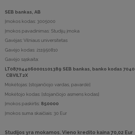
SEB bankas, AB
Įmokos kodas: 3005000
Įmokos pavadinimas: Studijų įmoka
Gavėjas: Vilniaus universitetas
Gavėjo kodas: 211950810
Gavėjo sąskaita:
LT087044060001101389 SEB bankas, banko kodas 7040
CBVILT2X
Mokėtojas: [stojančiojo vardas, pavardė]
Mokėtojo kodas: [stojančiojo asmens kodas]
Įmokos paskirtis:
850000
Įmokos suma skaičiais: 30 Eur
Studijos yra mokamos. Vieno kredito kaina 70,02 Eur