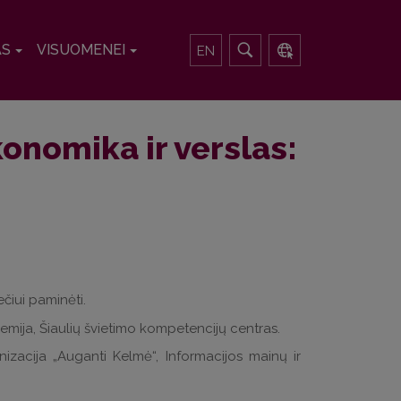
AS
VISUOMENEI
EN
konomika ir verslas:
čiui paminėti.
demija, Šiaulių švietimo kompetencijų centras.
izacija „Auganti Kelmė“, Informacijos mainų ir