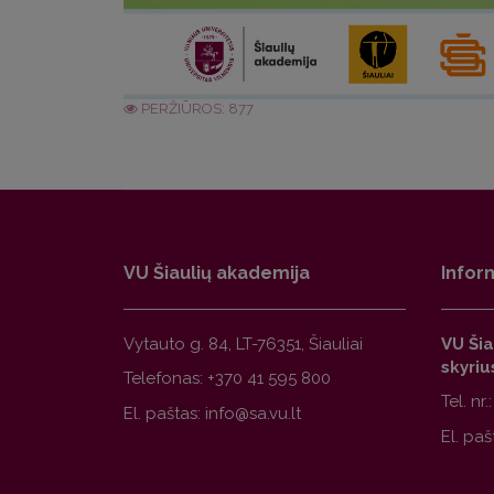
PERŽIŪROS: 877
VU Šiaulių akademija
Infor
Vytauto g. 84, LT-76351, Šiauliai
VU Šia
skyriu
Telefonas:
+370 41 595 800
Tel. nr.
El. paštas:
El. paš