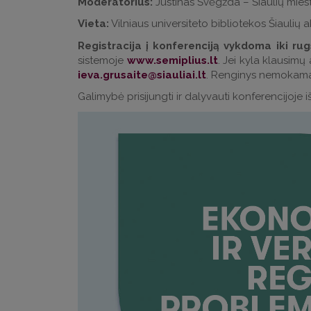
Moderatorius:
Justinas Švėgžda – Šiaulių mies
Vieta:
Vilniaus universiteto bibliotekos Šiaulių a
Registracija į konferenciją vykdoma iki rug
sistemoje
www.semiplius.lt
. Jei kyla klausimų
. Renginys nemokama
Galimybė prisijungti ir dalyvauti konferencijoje 