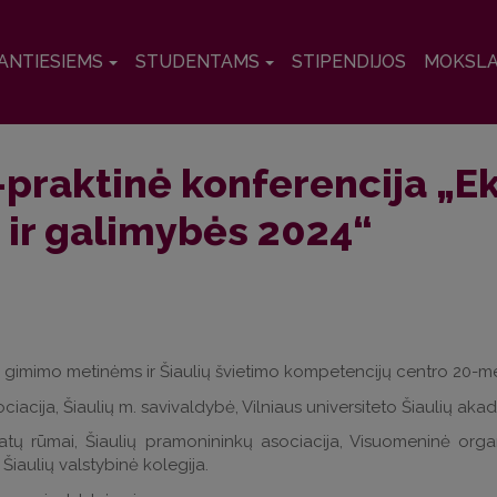
ANTIESIEMS
STUDENTAMS
STIPENDIJOS
MOKSL
-praktinė konferencija „E
ir galimybės 2024“
 gimimo metinėms ir Šiaulių švietimo kompetencijų centro 20-me
iacija, Šiaulių m. savivaldybė, Vilniaus universiteto Šiaulių aka
tų rūmai, Šiaulių pramonininkų asociacija, Visuomeninė organ
Šiaulių valstybinė kolegija.