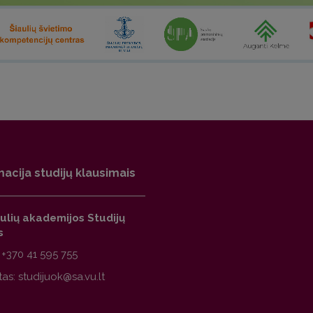
macija studijų klausimais
ulių akademijos Studijų
s
:
+370 41 595 755
tas: