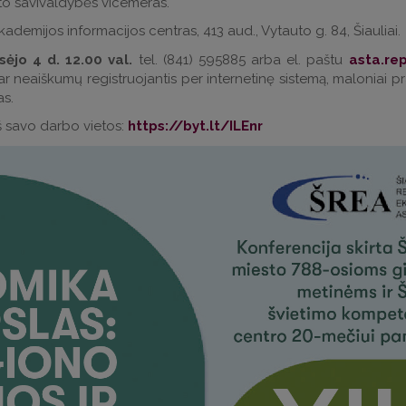
to savivaldybės vicemeras.
kademijos informacijos centras, 413 aud., Vytauto g. 84, Šiauliai.
sėjo 4 d. 12.00 val.
tel. (841) 595885 arba el. paštu
 ar neaiškumų registruojantis per internetinę sistemą, maloniai 
s.
iš savo darbo vietos:
https://byt.lt/ILEnr