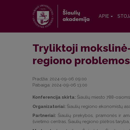
APIE
STOJ
Tryliktoji mokslinė
regiono problemos 
Pradžia:
2024-09-06 09:00
Pabaiga:
2024-09-06 13:00
Konferencija skirta:
Šiaulių miesto 788-osioms
Organizatoriai:
Šiaulių regiono ekonomistų asoc
Partneriai:
Šiaulių prekybos, pramonės ir ama
švietimo centras, Šiaulių regiono plėtros taryba, 